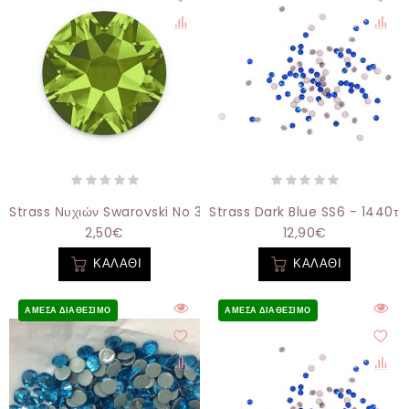
Strass Νυχιών Swarovski No 30 Green 30τμχ
Strass Dark Blue SS6 - 1440τμ
2,50€
12,90€
ΚΑΛΆΘΙ
ΚΑΛΆΘΙ
ΆΜΕΣΑ ΔΙΑΘΈΣΙΜΟ
ΆΜΕΣΑ ΔΙΑΘΈΣΙΜΟ