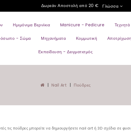
Δωρεάν Αποστολή από 20 €
Γλώσσα
ών
Ημιμόνιμα Βερνίκια
Manicure - Pedicure
Τεχνητά
ρόσωπο - Σώμα
Μηχανήματα
Κομμωτική
Αποτρίχωσ
Εκπαίδευση - Δειγματισμός
Nail Art
Πούδρες
ές τις πούδρες μπορείτε να δημιουργήσετε nail art ή 3D σχέδια σε φυσι