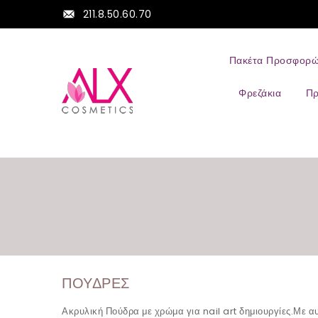
211.8.50.60.70
Πακέτα Προσφορ
Φρεζάκια
Π
ΠΟΎΔΡΕΣ
Ακρυλική Πούδρα με χρώμα για nail art δημιουργίες.Με αυτ