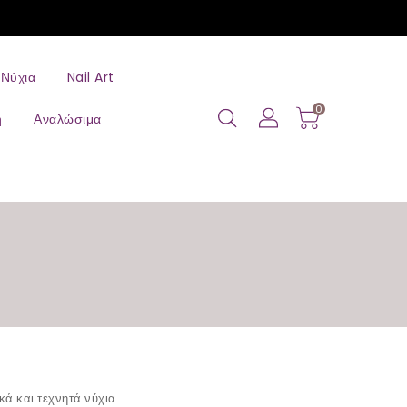
 Νύχια
Nail Art
0
η
Αναλώσιμα
κά και τεχνητά νύχια.