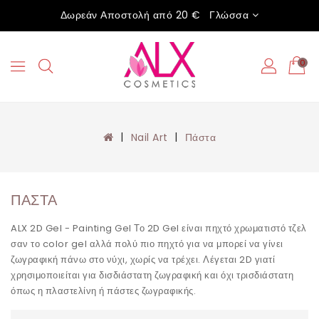
Δωρεάν Αποστολή από 20 €
Γλώσσα
0
Nail Art
Πάστα
ΠΆΣΤΑ
ALX 2D Gel - Painting Gel Το 2D Gel είναι πηχτό χρωματιστό τζελ
σαν το color gel αλλά πολύ πιο πηχτό για να μπορεί να γίνει
ζωγραφική πάνω στο νύχι, χωρίς να τρέχει. Λέγεται 2D γιατί
χρησιμοποιείται για δισδιάστατη ζωγραφική και όχι τρισδιάστατη
όπως η πλαστελίνη ή πάστες ζωγραφικής.