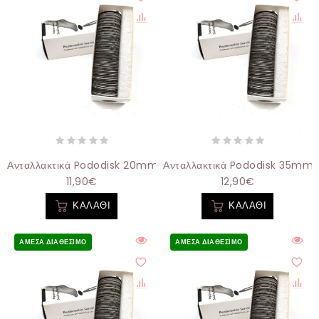
Ανταλλακτικά Pododisk 20mm 80grit - 100τεμάχια
Ανταλλακτικά Pododisk 35mm 8
11,90€
12,90€
ΚΑΛΆΘΙ
ΚΑΛΆΘΙ
ΆΜΕΣΑ ΔΙΑΘΈΣΙΜΟ
ΆΜΕΣΑ ΔΙΑΘΈΣΙΜΟ