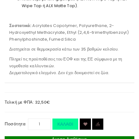
Wipe Top ή ALX Matte Top).
Συστατικά:
Acrylates Copolymer, Polyurethane, 2-
Hydroxyethyl Methacrylate, Ethyl (2,4,6-trimethylbenzoyl)
Phenylphoshinate, Fumed Silica
Διατηρείται σε θερμοκρασία κάτω των 35 βαθμών κελσίου.
Πληρεί τις προϋποθέσεις του ΕΟΦ και της ΕΕ σύμφωνα με τη
νομοθεσία καλλυντικών.
Δερματολογικά ελεγμένο. Δεν έχει δοκιμαστεί σε ζώα.
Τελική με ΦΠΑ: 32,50€
Ποσότητα
ΚΑΛΆΘΙ
Αμεσα Διαθέσιμο