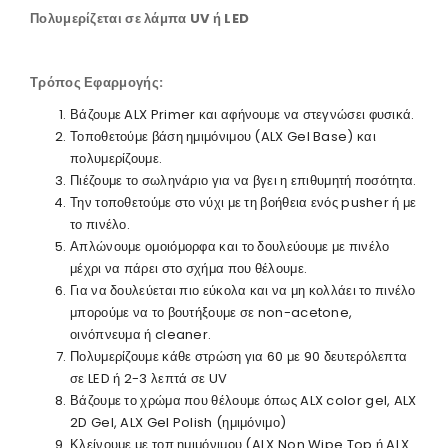
Πολυμερίζεται σε λάμπα UV ή LED
Τρόπος Εφαρμογής:
Βάζουμε ALX Primer και αφήνουμε να στεγνώσει φυσικά.
Τοποθετούμε βάση ημιμόνιμου (ALX Gel Base) και
πολυμερίζουμε.
Πιέζουμε το σωληνάριο για να βγει η επιθυμητή ποσότητα.
Την τοποθετούμε στο νύχι με τη βοήθεια ενός pusher ή με
το πινέλο.
Απλώνουμε ομοιόμορφα και το δουλεύουμε με πινέλο
μέχρι να πάρει στο σχήμα που θέλουμε.
Για να δουλεύεται πιο εύκολα και να μη κολλάει το πινέλο
μπορούμε να το βουτήξουμε σε non-acetone,
οινόπνευμα ή cleaner.
Πολυμερίζουμε κάθε στρώση για 60 με 90 δευτερόλεπτα
σε LED ή 2-3 λεπτά σε UV
Βάζουμε το χρώμα που θέλουμε όπως ALX color gel, ALX
2D Gel, ALX Gel Polish (ημιμόνιμο)
Κλείνουμε με τοπ ημιμόνιμου (ALX Non Wipe Top ή ALX