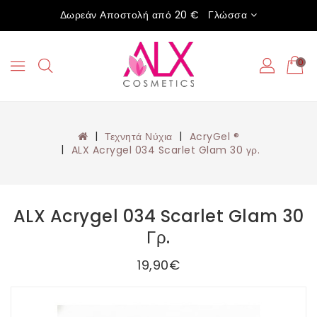
Δωρεάν Αποστολή από 20 €
Γλώσσα
0
Τεχνητά Νύχια
AcryGel ®
ALX Acrygel 034 Scarlet Glam 30 γρ.
ALX Acrygel 034 Scarlet Glam 30
Γρ.
19,90€