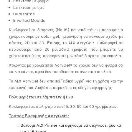
Επέκταση με φόρμα
Επέκταση με tips
Dual forms
Inverted Moulds
Κυκλοφορεί σε διαφανές (Νο 15) και από πάνω μπορούμε να
χρωματίσουμε με color gel, ημιμόνιμο ή να κάνουμε σχέδια με
πάστες, 2D και 3D. Επίσης, το ALX AcryGel® κυκλοφορεί σε
περισσότερα από 20 μοναδικά χρώματα που μπορείτε να
χτίσετε απευθείας, προφέροντας μοναδική διάρκεια και ευκολία.
Χτίζοντας με χρωματιστό AcryGel® το χρώμα δεν θα φθαρεί ότι
και να κάνετε, αφού δεν τοποθετείται επάνω απο το υλικό.
Το ALX AcryGel δεν απαιτεί "ειδικό υγρό" για τη χρήση και την
εφαρμογή του. Διαβάστε παρακάτω τις οδηγίες εφαρμογής.
Πολυμερίζεται σε λάμπα UV ή LED
Κυκλοφορεί σε σωληνάριο των 15, 30, 50 και 60 γραμμαρίων.
Τρόπος Εφαρμογής AcryGel®:
Βάζουμε ALX Primer και αφήνουμε να στεγνώσει φυσικά
για 4-5 λεπτά.