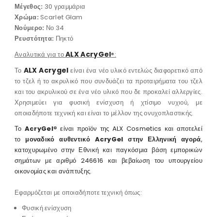
Μέγεθος:
30 γραμμάρια
Χρώμα:
Scarlet Glam
Νούμερο:
Νο 34
Ρευστότητα:
Πηκτό
ALX AcryGel
Αναλυτικά για το
®:
ALX Acrygel
Το
είναι ένα νέο υλικό εντελώς διαφορετικό από
το τζελ ή το ακρυλικό που συνδυάζει τα προταιρήματα του τζελ
και του ακρυλικού σε ένα νέο υλικό που δε προκαλεί αλλεργίες.
Χρησιμεύει για φυσική ενίσχυση ή χτίσιμο νυχιού, με
οποιαδήποτε τεχνική και είναι το μέλλον της ονυχοπλαστικής.
Το
AcryGel®
είναι προϊόν της ALX Cosmetics και αποτελεί
το
μοναδικό αυθεντικό AcryGel στην Ελληνική αγορά
,
κατοχυρωμένο στην Εθνική και παγκόσμια βάση εμπορικών
σημάτων με αριθμό 246616 και βεβαίωση του υπουργείου
οικονομίας και ανάπτυξης.
Εφαρμόζεται με οποιαδήποτε τεχνική όπως:
Φυσική ενίσχυση