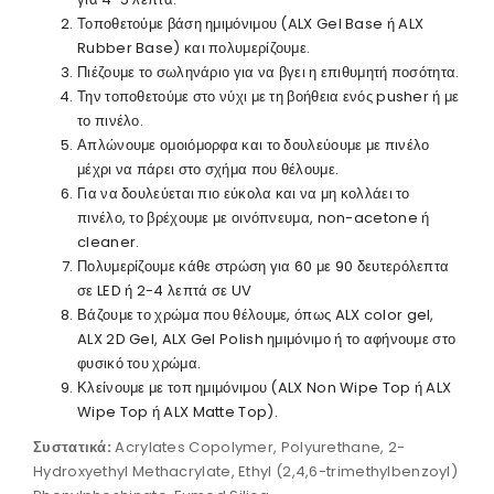
Τοποθετούμε βάση ημιμόνιμου (ALX Gel Base ή ALX
Rubber Base) και πολυμερίζουμε.
Πιέζουμε το σωληνάριο για να βγει η επιθυμητή ποσότητα.
Την τοποθετούμε στο νύχι με τη βοήθεια ενός pusher ή με
το πινέλο.
Απλώνουμε ομοιόμορφα και το δουλεύουμε με πινέλο
μέχρι να πάρει στο σχήμα που θέλουμε.
Για να δουλεύεται πιο εύκολα και να μη κολλάει το
πινέλο, το βρέχουμε με οινόπνευμα, non-acetone ή
cleaner.
Πολυμερίζουμε κάθε στρώση για 60 με 90 δευτερόλεπτα
σε LED ή 2-4 λεπτά σε UV
Βάζουμε το χρώμα που θέλουμε, όπως ALX color gel,
ALX 2D Gel, ALX Gel Polish ημιμόνιμο ή το αφήνουμε στο
φυσικό του χρώμα.
Κλείνουμε με τοπ ημιμόνιμου (ALX Non Wipe Top ή ALX
Wipe Top ή ALX Matte Top).
Συστατικά:
Acrylates Copolymer, Polyurethane, 2-
Hydroxyethyl Methacrylate, Ethyl (2,4,6-trimethylbenzoyl)