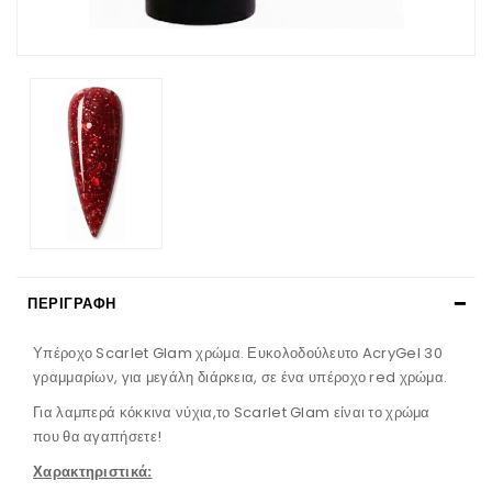
ΠΕΡΙΓΡΑΦΉ
Υπέροχο Scarlet Glam χρώμα. Ευκολοδούλευτο AcryGel 30
γραμμαρίων, για μεγάλη διάρκεια, σε ένα υπέροχο red χρώμα.
Για λαμπερά κόκκινα νύχια,το Scarlet Glam είναι το χρώμα
που θα αγαπήσετε!
Χαρακτηριστικά: